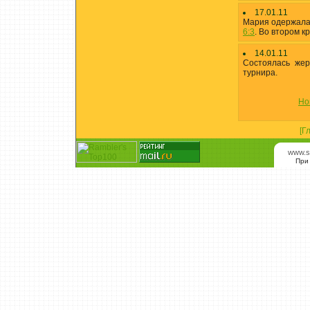
17.01.11
Мария одержала 
6:3
. Во втором к
14.01.11
Состоялась жер
турнира.
Но
[Г
www.s
При