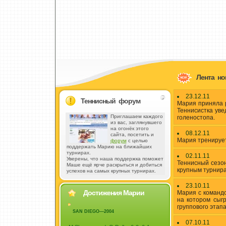
Лента нов
23.12.11
Теннисный форум
Мария приняла р
Теннисистка уве
Приглашаем каждого
голеностопа.
из вас, заглянувшего
на огонёк этого
08.12.11
сайта, посетить и
Мария тренирует
форум
с целью
поддержать Марию на ближайших
турнирах.
02.11.11
Уверены, что наша поддержка поможет
Теннисный сезон
Маше ещё ярче раскрыться и добиться
крупным турнира
успехов на самых крупных турнирах.
23.10.11
Достижения Марии
Мария с командо
на котором сыг
группового этапа
SAN DIEGO—2004
07.10.11