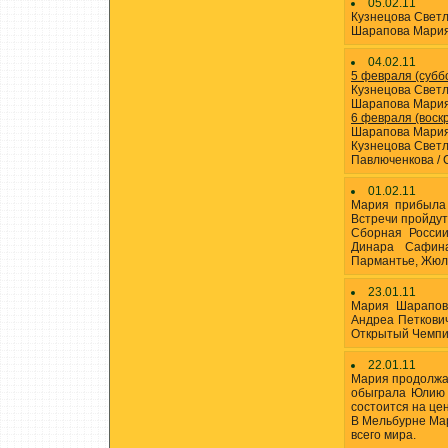
05.02.11
Кузнецова Светла
Шарапова Мария 
04.02.11
5 февраля (суббо
Кузнецова Светл
Шарапова Мария
6 февраля (воскр
Шарапова Мария
Кузнецова Свет
Павлюченкова / 
01.02.11
Мария прибыла 
Встречи пройдут
Сборная России
Динара Сафин
Пармантье, Жюл
23.01.11
Мария Шарапова
Андреа Петкови
Открытый Чемпио
22.01.11
Мария продолжае
обыграла Юлию 
состоится на цен
В Мельбурне Ма
всего мира.