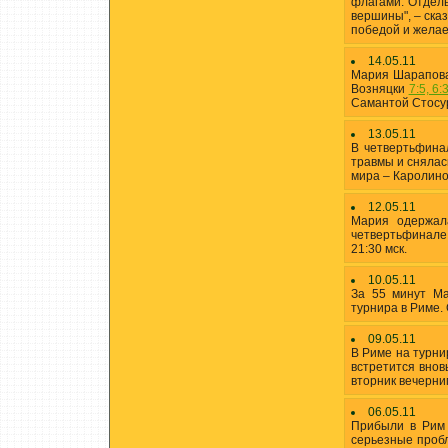
флагами. Отдель
вершины", – ска
победой и желае
14.05.11
Мария Шарапова
Возняцки
7:5, 6:
Самантой Стосу
13.05.11
В четвертьфина
травмы и снялас
мира – Каролин
12.05.11
Мария одержал
четвертьфинале
21:30 мск.
10.05.11
За 55 минут М
турнира в Риме.
09.05.11
В Риме на турнир
встретится внов
вторник вечерни
06.05.11
Прибыли в Рим 
серьезные пробл