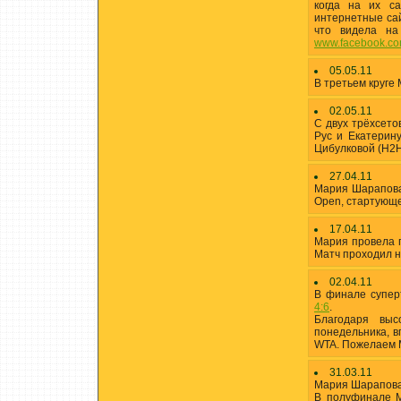
когда на их с
интернетные сайт
что видела на 
www.facebook.co
05.05.11
В третьем круге
02.05.11
С двух трёхсето
Рус и Екатерину
Цибулковой (H2
27.04.11
Мария Шарапова 
Open, стартующе
17.04.11
Мария провела п
Матч проходил на
02.04.11
В финале супер
4:6
.
Благодаря выс
понедельника, в
WTA. Пожелаем М
31.03.11
Мария Шарапова
В полуфинале 