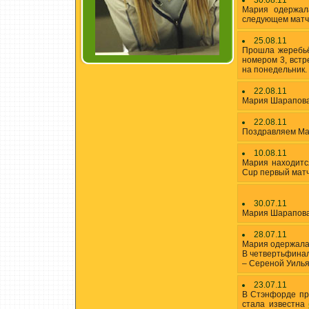
30.08.11
Мария одержал
следующем матч
25.08.11
Прошла жеребьё
номером 3, встр
на понедельник.
22.08.11
Мария Шарапова 
22.08.11
Поздравляем Мар
10.08.11
Мария находится
Cup первый мат
30.07.11
Мария Шарапова
28.07.11
Мария одержала
В четвертьфинал
– Сереной Уиль
23.07.11
В Стэнфорде про
стала известна