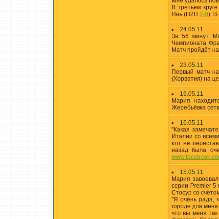
Мне удалось пов
В третьем круг
Янь (H2H
2-0
). 
24.05.11
За 56 минут М
Чемпионата Фр
Матч пройдёт на
23.05.11
Первый матч на
(Хорватия) на ц
19.05.11
Мария находит
Жеребьёвка сетк
16.05.11
"Какая замечате
Италии со всеми
кто не переста
назад была оче
www.facebook.co
15.05.11
Мария завоевала
серии Premier 5
Стосур со счёто
"Я очень рада,
городе для меня
что вы меня так