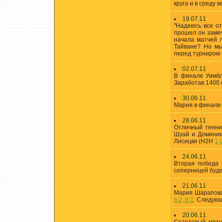
круга и в среду
19.07.11
"Надеюсь все о
прошел он замеч
начала матчей л
Тайване? Но мы
перед турниром в
02.07.11
В финале Уимбл
Заработав 1400 
30.06.11
Мария в финале 
28.06.11
Отличный тенни
Шуай и Доминик
Лисицки (H2H
1-
24.06.11
Вторая победа
соперницей буд
21.06.11
Мария Шарапова
6:2, 6:1
. Следующ
20.06.11