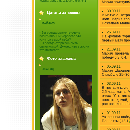
M.Sharapova d. G.Dulko 6-0, 6-1
Мария приступил
30.09.11
Цитаты из прессы
В матче с Петро
ноги. Мария соо
Пожелаем Маше 
МАЙ-2005
26.09.11
- Вы всегда мыслите очень
позитивно. Вы черпаете это
На крупном турн
изнутри самой себя?
первый матч про
- Я всегда стараюсь быть
оптимисткой. Думаю, что в жизни
21.09.11
это помогает.
Мария провела 
победу 6:3, 6:4.
Фото из архива
05.09.11
2004 ГОД
Мария Шарапова
Стамбуле 25–30 
03.09.11
В третьем круг
2,5 часа матча 
очках. "С таким
поехать домой, 
рассказала посл
01.09.11
Уверенная поб
Пеннетты (H2H