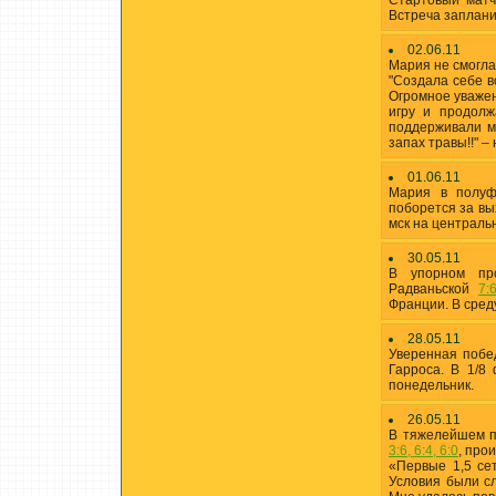
Стартовый матч
Встреча заплани
02.06.11
Мария не смогла
"Создала себе в
Огромное уважен
игру и продолж
поддерживали ме
запах травы!!" –
01.06.11
Мария в полуф
поборется за вы
мск на централь
30.05.11
В упорном пр
Радваньской
7:6
Франции. В сред
28.05.11
Уверенная побе
Гарроса. В 1/8
понедельник.
26.05.11
В тяжелейшем п
3:6, 6:4, 6:0
, прои
«Первые 1,5 сет
Условия были сл