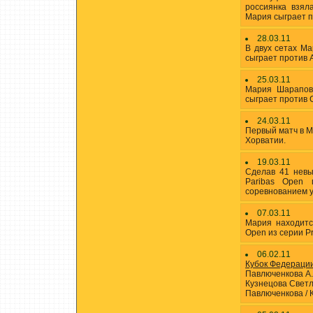
россиянка взял
Мария сыграет п
28.03.11
В двух сетах М
сыграет против 
25.03.11
Мария Шарапов
сыграет против 
24.03.11
Первый матч в М
Хорватии.
19.03.11
Сделав 41 нев
Paribas Open
соревнованием у
07.03.11
Мария находитс
Open из серии Pr
06.02.11
Кубок Федерации
Павлюченкова А. -
Кузнецова Светл
Павлюченкова / К