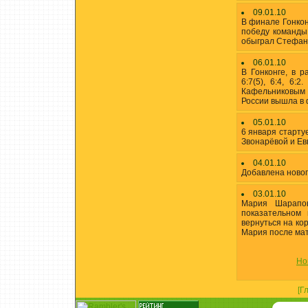
09.01.10
В финале Гонкон
победу команды
обыграл Стефана
06.01.10
В Гонконге, в 
6:7(5), 6:4, 6:
Кафельниковым 
России вышла в 
05.01.10
6 января старту
Звонарёвой и Ев
04.01.10
Добавлена новог
03.01.10
Мария Шарапов
показательном
вернуться на кор
Мария после мат
Но
[Г