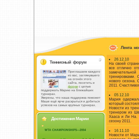
Лента но
26.12.10
Теннисный форум
На своей стран
все отлично от
Приглашаем каждого
замечательно
из вас, заглянувшего
тренировками. 
на огонёк этого
нового сезона. 
сайта, посетить и
2011. Счастливог
форум
с целью
поддержать Марию на ближайших
турнирах.
05.12.10
Уверены, что наша поддержка поможет
Мария одержала
Маше ещё ярче раскрыться и добиться
который состоял
успехов на самых крупных турнирах.
Новости из трен
тренером из Шв
Хааса и Ли На.
Достижения Марии
сезону 2011.
16.11.10
WTA CHAMPIONSHIPS—2004
Новости от Мар