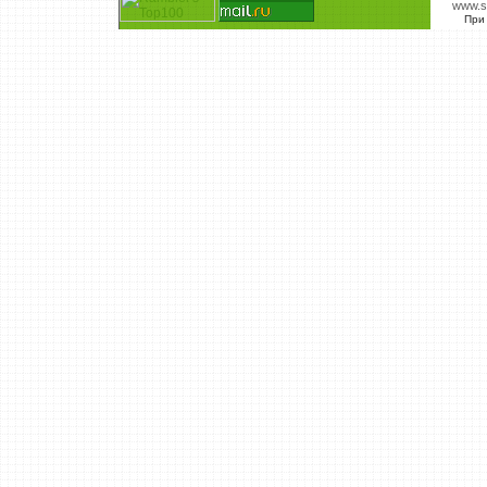
www.s
При