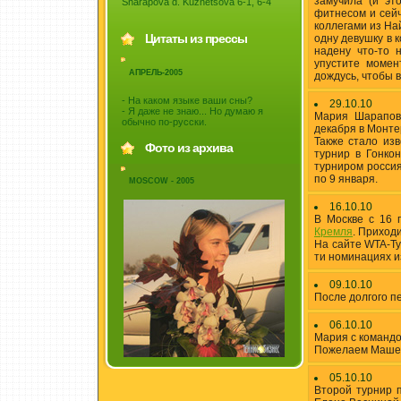
замучила (и эт
Sharapova d. Kuznetsova 6-1, 6-4
фитнесом и сейч
коллегами из На
Цитаты из прессы
одну девушку в 
надену что-то 
упустите момен
АПРЕЛЬ-2005
дождусь, чтобы в
- На каком языке ваши сны?
29.10.10
- Я даже не знаю... Но думаю я
Мария Шарапов
обычно по-русски.
декабря в Монте
Также стало из
Фото из архива
турнир в Гонко
турниром россия
по 9 января.
MOSCOW - 2005
16.10.10
В Москве с 16 
Кремля
. Приход
На сайте WTA-Т
ти номинациях из
09.10.10
После долгого п
06.10.10
Мария с команд
Пожелаем Маше х
05.10.10
Второй турнир 