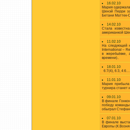
16.02.10
Мария одержала 
Шенэй Перри з
Бетани Маттек-
14.02.10
Стала извест
американкой Ше
11.02.10
На следующей 
International –
в жеребьёвке, 
времени)..
18.01.10
6:7(4), 6:3, 4:6....
11.01.10
Мария прибыла 
турнира станет 
09.01.10
В финале Гонкон
победу команды
обыграл Стефана
07.01.10
В финале выста
Европы (К.Возняц