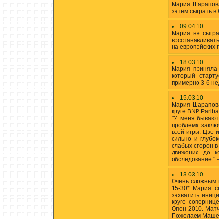
Мария Шарапова
затем сыграть в
09.04.10
Мария не сыгра
восстанавливать
на европейских 
18.03.10
Мария приняла 
который старт
примерно 3-6 н
15.03.10
Мария Шарапова
круге BNP Pariba
"У меня бывают
проблема заключ
всей игры. Цзе 
сильно и глубо
слабых сторон в 
движение до к
обследование." 
13.03.10
Очень сложным п
15-30* Мария с
захватить иниц
круге соперниц
Опен-2010. Матч
Пожелаем Маше у