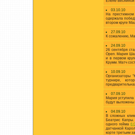
Елене Веснино
03.10.10
На престижном 
одержала побед
втором круге М
27.09.10
К сожалению, Ма
24.09.10
26 сентября ста
Open. Мария Шар
и в первом кру
Крумм. Матч сос
10.09.10
Организаторы "
турнире, кот
предварительная
07.09.10
Мария уступила
будут выложены 
04.09.10
В сложных клим
Беатрис Капры.
одного гейма
6:
датчанкой Каро
корте третьим за