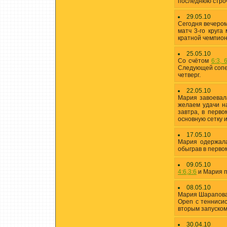
последнюю строчк
29.05.10
Сегодня вечером
матч 3-го круг
кратной чемпио
25.05.10
Со счётом
6:3, 
Следующей сопе
четверг.
22.05.10
Мария завоевал
желаем удачи н
завтра, в перв
основную сетку 
17.05.10
Мария одержала 
обыграв в перво
09.05.10
4:6,3:6
и Мария п
08.05.10
Мария Шарапова 
Open с теннисис
вторым запуском,
30.04.10