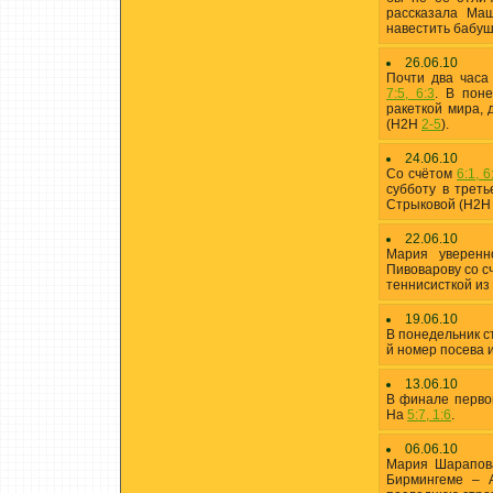
рассказала Ма
навестить бабуш
26.06.10
Почти два часа
7:5, 6:3
. В пон
ракеткой мира,
(H2H
2-5
).
24.06.10
Со счётом
6:1, 6
субботу в треть
Стрыковой (H2
22.06.10
Мария уверенн
Пивоварову со 
теннисисткой из
19.06.10
В понедельник с
й номер посева 
13.06.10
В финале первог
На
5:7, 1:6
.
06.06.10
Мария Шарапова
Бирмингеме – 