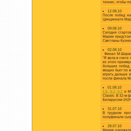
теннис, чтобы п
12.08.10
После побед на
Цинциннати Мари
09.08.10
Сегодня стартов
Марии предстои
Светланы Кузне
02.08.10
Финал: М Шарап
“Я вела в счете 
из этого преиму
больших побед,
мощно бьет по м
играть дальше и
после финала М
01.08.10
1:6, 6:2, 6:2
и Ма
Classic. В 32-м
Беларуссии (H2
31.07.10
В трудном про
полуфинале сыг
28.07.10
Мария одержала