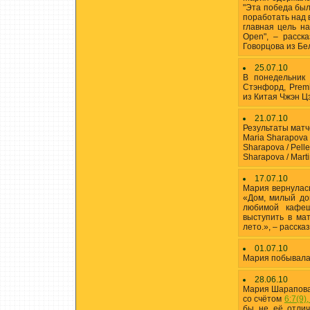
"Эта победа был
поработать над 
главная цель н
Open", – расск
Говорцова из Бе
25.07.10
В понедельник
Стэнфорд, Premi
из Китая Чжэн Ц
21.07.10
Результаты матч
Maria Sharapova –
Sharapova / Pellet
Sharapova / Martin
17.07.10
Мария вернулась
«Дом, милый до
любимой кафеш
выступить в ма
лето.», – расск
01.07.10
Мария побывала
28.06.10
Мария Шарапова 
со счётом
6:7(9),
бы не её отлич