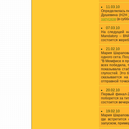
11.03.10
Определилась п
Душевина (H2H
запуском
(в субб
07.03.10
На следущей на
Mandatory – BN
состоится жеребь
21.02.10
Мария Шарапова
одного сета. По
"В Мемфисе я пре
всех победила, 
показывала стаб
глупостей. Это
сказывается на
отправной точко
20.02.10
Первый финал-2
поборется за ти
состоится вечерн
19.02.10
Мария Шарапова
где встретится
запуском, пример