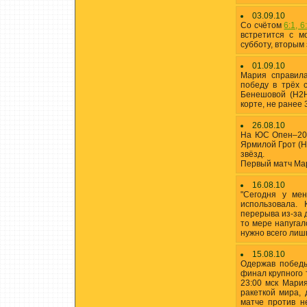
03.09.10
Со счётом
6:1, 6
встретится с 
субботу, вторым 
01.09.10
Мария справил
победу в трёх 
Бенешовой (H
корте, не ранее 
26.08.10
На ЮС Опен–201
Ярмилой Грот (
звёзд.
Первый матч Мар
16.08.10
"Сегодня у ме
использовала.
перерыва из-за д
то мере напугал
нужно всего лишь
15.08.10
Одержав победы
финал крупного 
23:00 мск Мари
ракеткой мира,
матче против н