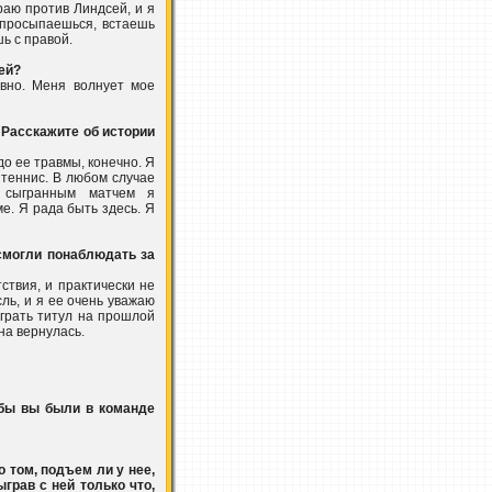
раю против Линдсей, и я
 просыпаешься, встаешь
шь с правой.
сей?
вно. Меня волнует мое
Расскажите об истории
до ее травмы, конечно. Я
 теннис. В любом случае
 сыгранным матчем я
е. Я рада быть здесь. Я
смогли понаблюдать за
тствия, и практически не
ль, и я ее очень уважаю
играть титул на прошлой
на вернулась.
обы вы были в команде
 том, подъем ли у нее,
грав с ней только что,