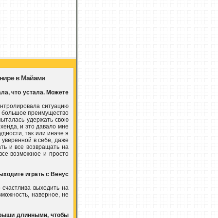
рнире в Майами
ла, что устала. Можете
 контролировала ситуацию
ла большое преимущество
 пыталась удержать свою
хенда, и это давало мне
удности, так или иначе я
 уверенной в себе, даже
ать и все возвращать на
все возможное и просто
ыходите играть с Венус
о счастлива выходить на
зможность, наверное, не
ыгрыши длинными, чтобы