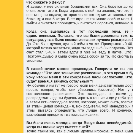
что скажете о Венус?
Я думаю, у нее сильный бойцовский дух. Она борется до ко
очень хочет этого. Когда играешь с ней, ты знаешь, что это 
нее мощная подача, которая является одним из главных ее
бэкхенд; и она быстра. В ее игре не так много слабых мест. 
выйти и пытаться пообедить, и пытаться бороться, неважно, 
Когда она вцепилась в тот последний гейм, те 
единственными. Полагаю, что вы были довольны тем, ка
ситуации, у вас было несколько ваших лучших розыгрышей
Да. Это был, думаю, лучший гейм в матче. Проигрывать 0-40 
которой можно оказаться, когда ты ведешь 5-3 и подаешь. Поэ
счет стал 5-4, и затем вдруг я уже не веду в матче. Это
Поэтому, думаю, я была очень горда собой за то, что смогла в
упорным.
В вашей жизни многое происходит. Говорили ли вы лю
команде: "Это мое теннисное расписание, в это время я бу
хочу, чтобы меня в эти конкретные часы беспокоили. Это 
будет время, я займусь остальным"?
Ну, обычно я им тут же говорю, если меня действительно дост
просто говорю, чтобы они убирались (смеется). Нет, у
составленное расписание. Это календарь со всеми 
распределить, где ты будешь играть в теннис и где у тебя вр
а затем есть свободное время, которого, может быть, всего-т
за этим - целая команда - я, мои родители, мой менеджер, и
этом, пытаясь определить, что лучше всего. И конечно,
важнейший приоритет в этом расписании.
Вы были очень молоды, когда Винус была непобедимой. 
когда вы шли на корт вместе с ней?
Точно таким же, как с любым другим игроком. У меня бы