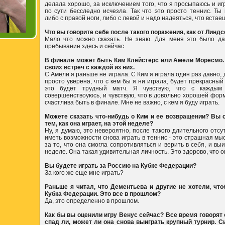
делала хорошо, за исключением того, что я просыпаюсь и иг
по сути бесследно исчезла. Так что это просто теннис. Ты
либо с правой ноги, либо с левой и надо надеяться, что встае
Что вы говорите себе после такого поражения, как от Линд
Мало что можно сказать. Не знаю. Для меня это было да
пребывание здесь и сейчас.
В финале может быть Ким Клейстерс или Амели Моресмо. 
своих встреч с каждой из них.
С Амели я раньше не играла. С Ким я играла один раз давно, 
просто уверена, что с кем бы я ни играла, будет прекрасный
это будет трудный матч. Я чувствую, что с каждым
совершенствоуюсь, и чувствую, что в довольно хорошей форм
счастлива быть в финале. Мне не важно, с кем я буду играть.
Можете сказать что-нибудь о Ким и ее возвращении? Вы 
тем, как она играет, на этой неделе?
Ну, я думаю, это невероятно, после такого длительного отсу
иметь возможности снова играть в теннис - это страшная мыс
за то, что она смогла сопротивляться и верить в себя, и вы
неделе. Она такая удивительная личность. Это здорово, что о
Вы будете играть за Россию на Кубке Федерации?
За кого же еще мне играть?
Раньше я читал, что Дементьева и другие не хотели, чт
Кубка Федерации. Это все в прошлом?
Да, это определенно в прошлом.
Как бы вы оценили игру Венус сейчас? Все время говорят о
спад ли, может ли она снова выиграть крупный турнир. Сы