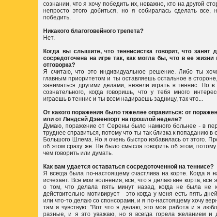
сознании, что я хочу победить их, неважно, кто на другой сто
непросто этого добиться, но я собиралась сделать все, 
победить.
Никакого благоговейного трепета?
Нет.
Когда вы слышите, что теннисистка говорит, что занят 
сосредоточена на игре так, как могла бы, что в ее жизни 
отговорка?
Я считаю, что это индивидуальное решение. Либо ты хоч
главным приоритетом и ты оставляешь остальное в стороне
заниматься другими делами, нежели играть в теннис. Но в
сознательного, когда говоришь, что у тебя много интере
играешь в теннис и ты всем надираешь задницу, так что...
От какого поражения было тяжелее оправиться: от пораже
или от Линдсей Дэвенпорт на прошлой неделе?
Думаю, поражение от Серены было намного больнее - в пе
труднее справиться, потому что ты так близка к попаданию в
Большого Шлема. Но я очень быстро избавилась от этого. Пр
об этом сразу же. Не было смысла говорить об этом, потому
чем говорить или думать.
Как вам удается оставаться сосредоточенной на теннисе?
Я всегда была по-настоящему счастлива на корте. Когда я на
исчезает. Все мои волнения, все, что я делаю вне корта, все 
о том, что делала пять минут назад, когда не была не 
действительно мотивирует - это когда у меня есть пять дне
или что-то делаю со спонсорами, и я по-настоящему хочу верн
там я чувствую: "Вот что я делаю, это моя работа и я любл
разные, и я это уважаю, но я всегда горела желанием и 