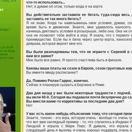
7-6(6), 6-4
что-то использовать...
Нет, я думаю об этом, только когда я на корте.
сы
Вы действительно заставили ее бегать туда-сюда весь 
заставить ее так много бегать?
Я не знаю. Когда ты навязываешь свои условия, думаю, со
время быть в движении. Знаете, мне удавалось наносить
теперь?
начнешь диктовать условия в розыгрыше, либо она. Она не о
она не позволит тебе войти в игру. Я знала, что с первого
преимущество. Если бы я била через центр корта, наносила
девушка, которая вернет мне его.
о от всей
е не буду.
Вы были разочарованы тем, что не играете с Сереной в
бимые
вам все равно?
ается уже
Мне было все равно. Я просто счастлива быть в финале.
Каковы ваши платы на сезон в Европе, сезон грунтовых ко
Вы имеете ввиду расписание?
Да. Помимо Ролан Гаррос, конечно.
Сейчас я планирую сыграть в Берлине и Риме.
Два дня назад у вас были некоторые трудности с подчей,
вы вели 40-0. Сегодня вы подавали почти безупречно до са
Вы внесли какие-то коррективы за последние два дня?
Нет
У вас есть какое-нибудь объяснение тому, что сегодня про
Знаете, теннис - это игра, которую очень - вообще-то очень 
что вот вам наглядный пример - то, что случилось в Индиан-У
Линдсей я играла с Мари Пирс. Я думала, что играла 
следующий день я выхожу, я очень хорошо подавала, очень 