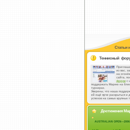
Статьи 
Теннисный фор
Приглаша
из вас, з
на огонёк
сайта, по
форум
с 
поддержать Марию на бли
турнирах.
Уверены, что наша поддер
ей ещё ярче раскрыться и 
успехов на самых крупных 
Достижения Ма
AUSTRALIAN OPEN—2006