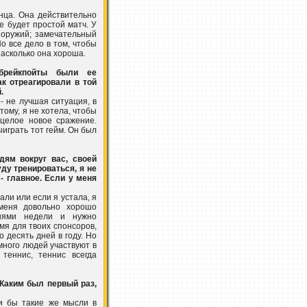
нца. Она действительно
не будет простой матч. У
 оружий; замечательный
Но все дело в том, чтобы
насколько она хороша.
брейкпойты были ее
к отреагировали в той
.
- не лучшая ситуация, в
тому, я не хотела, чтобы
 целое новое сражение.
ыиграть тот гейм. Он был
дям вокруг вас, своей
ду тренироваться, я не
- главное. Если у меня
али или если я устала, я
 меня довольно хорошо
днями недели и нужно
емя для твоих спонсоров,
о десять дней в году. Но
 много людей участвуют в
 теннис, теннис всегда
Каким был первый раз,
ли бы такие же мысли в