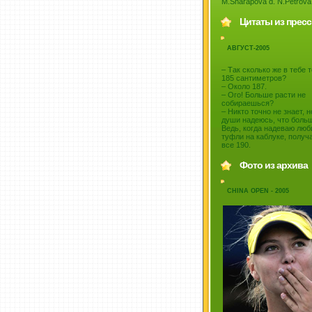
M.Sharapova d. N.Petrova 
Цитаты из прес
АВГУСТ-2005
– Так сколько же в тебе 
185 сантиметров?
– Около 187.
– Ого! Больше расти не
собираешься?
– Никто точно не знает, н
души надеюсь, что больш
Ведь, когда надеваю лю
туфли на каблуке, получ
все 190.
Фото из архива
CHINA OPEN - 2005