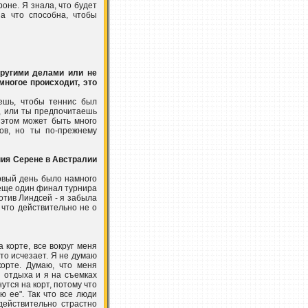
роне. Я знала, что будет
на что способна, чтобы
другими делами или не
многое происходит, это
ешь, чтобы теннис был
, или ты предпочитаешь
 этом может быть много
сов, но ты по-прежнему
ния Серене в Австралии
рвый день было намного
 еще один финал турнира
отив Линдсей - я забыла
 что действительно не о
 корте, все вокруг меня
это исчезает. Я не думаю
корте. Думаю, что меня
й отдыха и я на съемках
утся на корт, потому что
ю ее". Так что все люди
действительно страстно