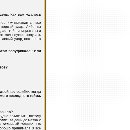
день. Как вам удалось
пернику приходится все
 первый удар. Либо ты
тдаст тебе инициативы и
 же мяча нужно получать
 легкий удар, она не та
 этом полуфинале? Или
ртов?
 двойные ошибки, когда
мого последнего гейма.
изошло?
трудно объяснить, потому
эллс, за день до матча с
в отличный теннис. На
хорошо принимала, я все