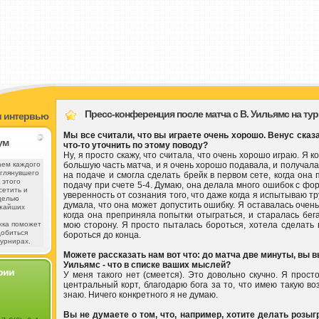
Пресс-конференция после матча с В. Уильямс на ту
и интервью
Мы все считали, что вы играете очень хорошо. Венус сказа
ум
что-то уточнить по этому поводу?
Ну, я просто скажу, что считала, что очень хорошо играю. Я
большую часть матча, и я очень хорошо подавала, и получа
ем каждого
аглянувшего
на подаче и смогла сделать брейк в первом сете, когда она
 этого
подачу при счете 5-4. Думаю, она делала много ошибок с фор
сетить и
уверенность от сознания того, что даже когда я испытываю тр
целью
думала, что она может допустить ошибку. Я оставалась очень
жайших
когда она преприняла попытки отыграться, и старалась бег
мою сторону. Я просто пыталась бороться, хотела сделать 
жка поможет
добиться
бороться до конца.
турнирах.
Можете рассказать нам вот что: до матча две минуты, вы в
Уильямс - что в списке ваших мыслей?
рии
У меня такого нет (смеется). Это довольно скучно. Я прост
центральный корт, благодарю бога за то, что имею такую во
знаю. Ничего конкретного я не думаю.
Вы не думаете о том, что, например, хотите делать роз