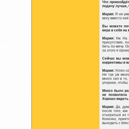
Что произойдёт
подачу лучше, 
Мария:
Я не уме
могу вместо неё
Вы можете поч
вера в себя на 
Мария:
Хм. На 
присутствие, п
бить по мячу. О
за этого я прои
Сейчас вы мож
коррективы в в
Мария:
Успех со
Не так уж мног
много сил в то
упорнее, чтобы 
Много было ра
не позволяла 
Хорошо видеть 
Мария:
Да, дум
после того, как
отыграться из 
Конечно, прият
выходить с блес