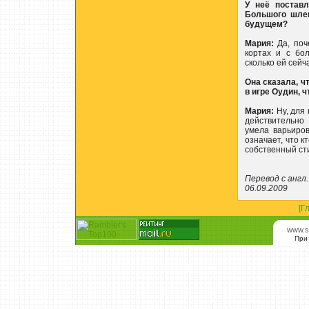
У неё постав
Большого шлем
будущем?
Мария:
Да, поч
кортах и с бо
сколько ей сейч
Она сказала, ч
в игре Оудин, 
Мария:
Ну, для 
действительно
умела варьиров
означает, что к
собственный сти
Перевод с англ.
06.09.2009
[Г
www.s
При