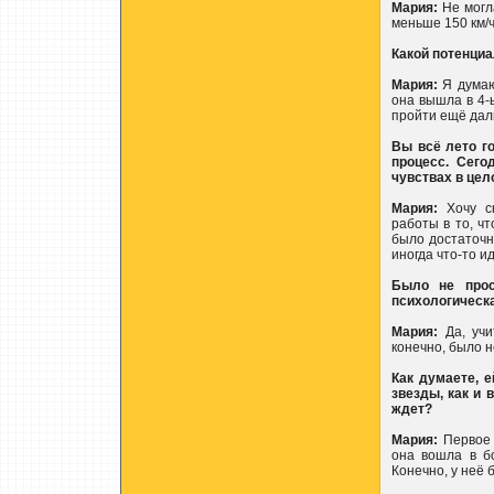
Мария:
Не могла
меньше 150 км/ч
Какой потенциа
Мария:
Я думаю,
она вышла в 4-ы
пройти ещё даль
Вы всё лето г
процесс. Сего
чувствах в цел
Мария:
Хочу ск
работы в то, чт
было достаточн
иногда что-то ид
Было не прос
психологическ
Мария:
Да, учи
конечно, было н
Как думаете, 
звезды, как и
ждет?
Мария:
Первое 
она вошла в б
Конечно, у неё 