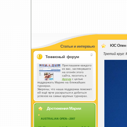
ЮС Опен – 
Статьи и интервью
Третий круг: 
Теннисный форум
Приглашаем каждого
из вас, заглянувшего
на огонёк этого
сайта, посетить и
форум
с целью
поддержать Марию на ближайших
турнирах.
Уверены, что наша поддержка поможет
ей ещё ярче раскрыться и добиться
успехов на самых крупных турнирах.
Достижения Марии
AUSTRALIAN OPEN—2007