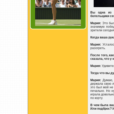
Вы одна из л
болельщики сег
Мария:
Это был
значимую побед
зрители сегодн
Когда ваша рук
Мария:
Усталос
разогреть.
После того, ка
сказала, что у
Мария:
Удивител
Тогда что вы д
Мария:
Думаю, 
держала свою л
это был мой не
печально. Но н
играла довольно
по корту.
В чем была ва
Или подброс? И