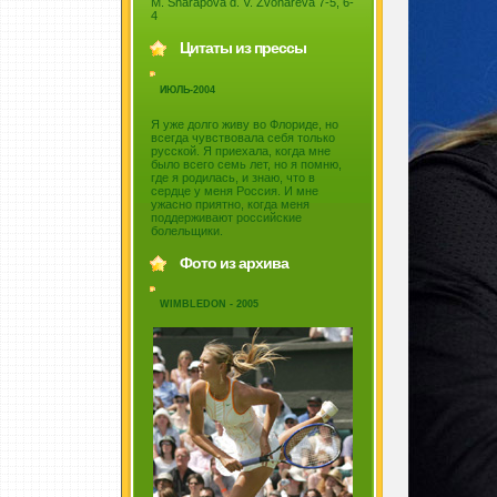
M. Sharapova d. V. Zvonareva 7-5, 6-
4
Цитаты из прессы
ИЮЛЬ-2004
Я уже долго живу во Флориде, но
всегда чувствовала себя только
русской. Я приехала, когда мне
было всего семь лет, но я помню,
где я родилась, и знаю, что в
сердце у меня Россия. И мне
ужасно приятно, когда меня
поддерживают российские
болельщики.
Фото из архива
WIMBLEDON - 2005