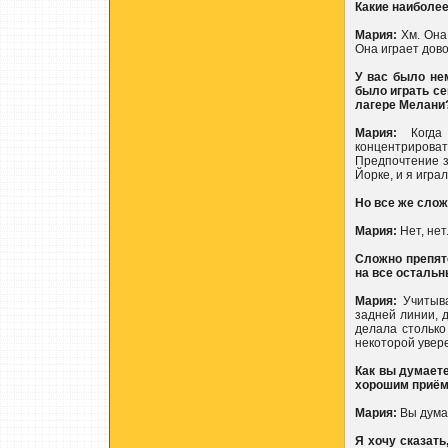
Какие наиболе
Мария:
Хм. Она 
Она играет дово
У вас было не
было играть се
лагере Мелани
Мария:
Когда 
концентриров
Предпочтение з
Йорке, и я игра
Но все же слож
Мария:
Нет, нет
Сложно препят
на все осталь
Мария:
Учитыва
задней линии, д
делала столько
некоторой увер
Как вы думаете
хорошим приё
Мария:
Вы дума
Я хочу сказать