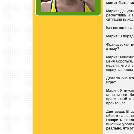
может быть, та
Мария:
Да, дум
расчётлива и з
ситуации выходи
Как сегодня ва
Мария:
В поряд
Французская п
этому?
Мария:
Конечно.
меня бороться,
недели, что я 
вернуться сюда 
Делала она чт
игре?
Мария:
Я думаю,
меня много би
правильный пл
произошло.
Две вещи. В ц
общем ваше во
говорить реал
высший уровен
реально, что э