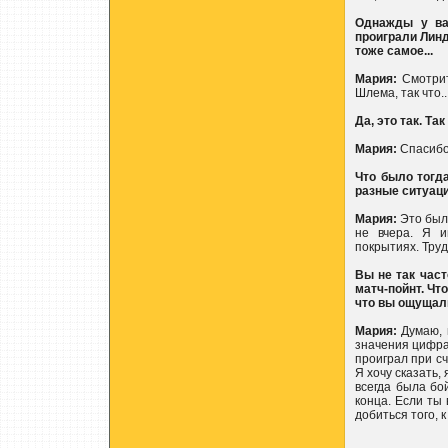
Однажды у ва
проиграли Линд
тоже самое...
Мария:
Смотрит
Шлема, так что..
Да, это так. Та
Мария:
Спасибо
Что было тогд
разные ситуаци
Мария:
Это было
не вчера. Я и
покрытиях. Труд
Вы не так част
матч-пойнт. Чт
что вы ощущал
Мария:
Думаю, в
значения цифра
проиграл при сч
Я хочу сказать,
всегда была бо
конца. Если ты
добиться того, 