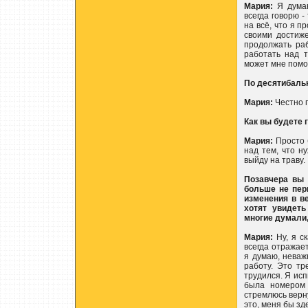
Мария:
Я думаю
всегда говорю 
на всё, что я п
своими достиже
продолжать раб
работать над т
может мне помо
По десятибаль
Мария:
Честно г
Как вы будете 
Мария:
Просто б
над тем, что н
выйду на траву.
Позавчера вы 
больше не пер
изменения в в
хотят увидеть
многие думали
Мария:
Ну, я ск
всегда отражает
я думаю, неважн
работу. Это тр
трудился. Я исп
была номером 
стремлюсь верну
это, меня бы зд