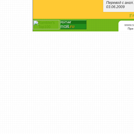
Перевод с англ. 
03.06.2009
[Г
www.s
При