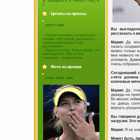
M. Sharapova d. N. Petrova 7-6(6), 6-
3
Цитаты из прессы
АВГУСТ-2005
Вы выглядели
рассказать о в
– Назови человека, который внес –
помимо тебя самой, разумеется –
Мария:
Да, кон
наибольший вклад в твои
начать создава
достижения?
– Одного не могу. Только двоих: это
можно только н
мои родители. Вне всяких
мне немного не
сомнений – мама и папа.
успевала. Думаю
очень собранно,
Фото из архива
Сегодняшний сч
счёте должна 
CHINA OPEN - 2005
ключевые мяч
Мария:
Да, точ
дважды на приё
Во многих гейма
ты даёшь сопе
вернуть упущенн
Вы говорили до
нагрузки. Это 
Мария:
Я не зна
Может быть, пр