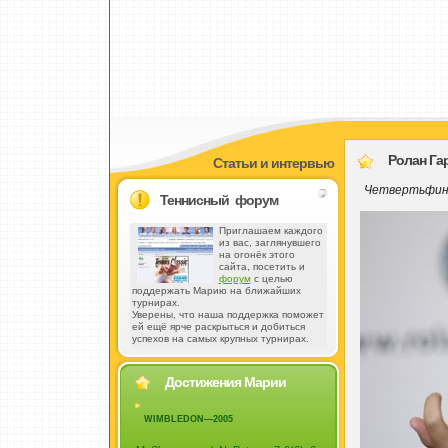
Ролан Гарр
Статьи и интервью
Четвертьфина
Теннисный форум
Приглашаем каждого
из вас, заглянувшего
на огонёк этого
сайта, посетить и
форум
с целью
поддержать Марию на ближайших
турнирах.
Уверены, что наша поддержка поможет
ей ещё ярче раскрыться и добиться
успехов на самых крупных турнирах.
Достижения Марии
WIMBLEDON—2005