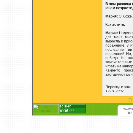
В чем разница
юнем возрасте
Мария:
О, боже
Как хотите.
Мария:
Надеюсь,
для меня множ
выросла и прио
поражение учи
последние три
поражений. Но, 
победа. Но ка
замечательные 
играть на юниор
Какие-то про
заставляют мен
Перевод с англ.
12.01.2007
[Г
www.s
При