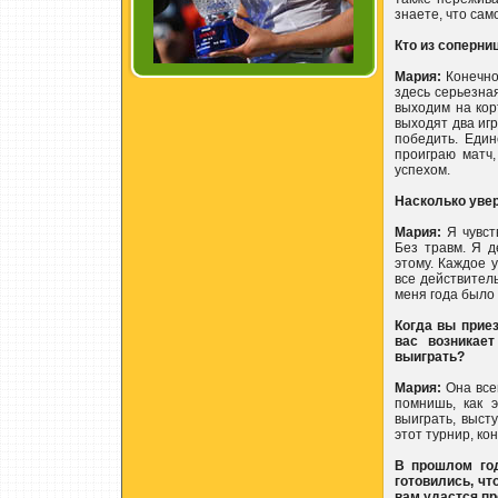
знаете, что сам
Кто из соперни
Мария:
Конечно
здесь серьезная
выходим на кор
выходят два игр
победить. Един
проиграю матч,
успехом.
Насколько увер
Мария:
Я чувст
Без травм. Я 
этому. Каждое 
все действител
меня года было 
Когда вы прие
вас возникае
выиграть?
Мария:
Она все
помнишь, как 
выиграть, выст
этот турнир, ко
В прошлом год
готовились, чт
вам удастся пр