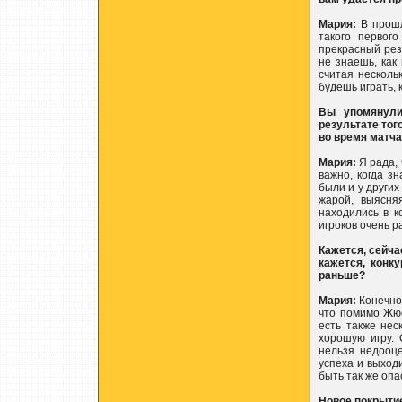
Мария:
В прошл
такого первого
прекрасный резу
не знаешь, как
считая нескольк
будешь играть, 
Вы упомянули
результате тог
во время матча
Мария:
Я рада, 
важно, когда з
были и у других 
жарой, выясня
находились в к
игроков очень р
Кажется, сейча
кажется, конк
раньше?
Мария:
Конечно,
что помимо Жюс
есть также нес
хорошую игру. 
нельзя недооце
успеха и выходи
быть так же опа
Новое покрытие