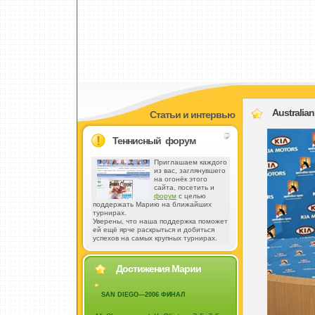
Australian
Статьи и интервью
Теннисный форум
Приглашаем каждого
из вас, заглянувшего
на огонёк этого
сайта, посетить и
форум
с целью
поддержать Марию на ближайших
турнирах.
Уверены, что наша поддержка поможет
ей ещё ярче раскрыться и добиться
успехов на самых крупных турнирах.
Достижения Марии
SAN DIEGO—2006 ФИНАЛ