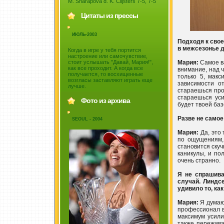
M. Sharapova d. K. Clijsters 7-5, 7-5
Цитаты из прессы
ИЮЛЬ-2003
Подходя к свое
в межсезонье 
Когда в игре у тебя портится
настроение или самочувствие,
Мария:
Самое ва
стоит услышать "Давай, Мария!",
как все проходит. А когда все
внимание, над 
получается, то восхищенные
только 5, макс
возгласы заставляют играть еще
зависимости от
лучше.
стараешься про
стараешься уси
Фото из архива
будет твоей баз
Разве не самое
SEOUL - 2004
Мария:
Да, это 
по ощущениям, 
становится скуч
каникулы, и по
очень странно.
Я не спрашива
случай. Линдс
удивило то, ка
Мария:
Я думаю,
профессионал в
максимум усили
также пережива