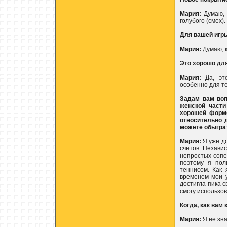
Мария:
Думаю, 
голубого (смех)
Для вашей игр
Мария:
Думаю, к
Это хорошо дл
Мария:
Да, это
особенно для те
Задам вам воп
женской части
хорошей форме
относительно 
можете обыгра
Мария:
Я уже до
счетов. Независ
непростых сопер
поэтому я пол
теннисом. Как 
временем мои у
достигла пика с
смогу использов
Когда, как вам
Мария:
Я не зна