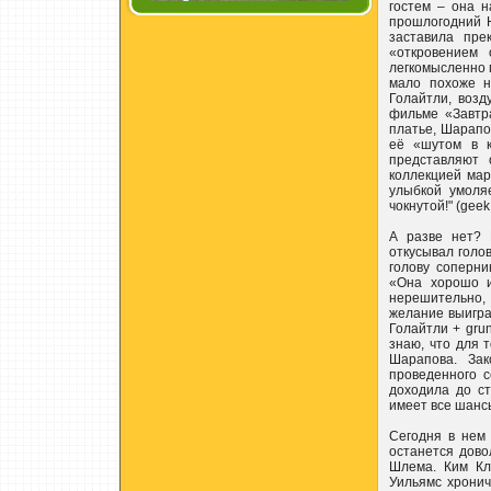
гостем – она 
прошлогодний 
заставила пре
«откровением
легкомысленно 
мало похоже н
Голайтли, воз
фильме «Завтр
платье, Шарапо
её «шутом в к
представляют 
коллекцией мар
улыбкой умоляе
чокнутой!" (geek
А разве нет? 
откусывал голо
голову соперн
«Она хорошо и
нерешительно,
желание выиграт
Голайтли + grun
знаю, что для т
Шарапова. Зак
проведенного 
доходила до с
имеет все шансы
Сегодня в нем 
останется дово
Шлема. Ким Кл
Уильямс хронич