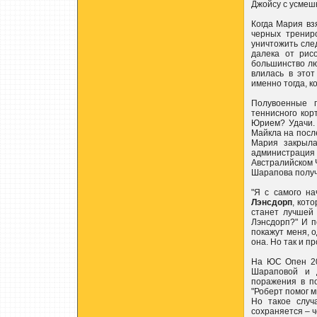
Джойсу с усмеш
Когда Мария вз
черных тренир
уничтожить сле
далека от рис
большинство лю
влилась в это
именно тогда, к
Полувоенные 
теннисного кор
Юрием? Удачи.
Майкла на пос
Мария закрыла
администраци
Австралийском Ч
Шарапова получ
"Я с самого на
Лэнсдорп
, кот
станет лучшей 
Лэнсдорп?" И п
покажут меня, о
она. Но так и п
На ЮС Опен 200
Шараповой и д
поражения в п
"Роберт помог м
Но такое случ
сохраняется – ч