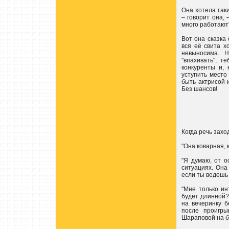
Она хотела так
– говорит она, 
много работают"
Вот она сказка 
вся её свита х
невыносима. 
"впахивать", т
конкуренты и,
уступить место
быть актрисой 
Без шансов!
Когда речь захо
"Она коварная, 
"Я думаю, от о
ситуациях. Она
если ты ведешь 
"Мне только ин
будет длинной? 
на вечеринку б
после проигры
Шараповой на б