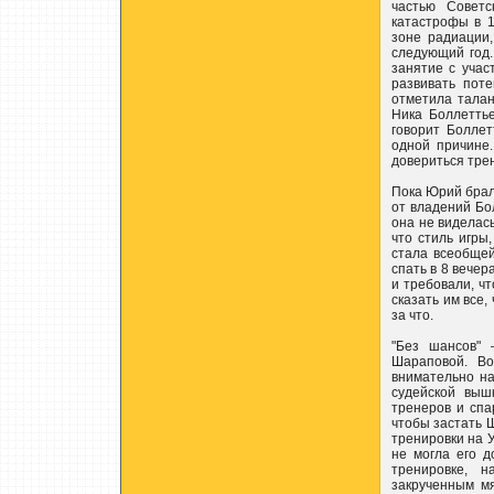
частью Советс
катастрофы в 1
зоне радиации
следующий год.
занятие с учас
развивать пот
отметила тала
Ника Боллеттье
говорит Боллет
одной причине.
довериться трен
Пока Юрий брал
от владений Бо
она не виделась
что стиль игры
стала всеобщей
спать в 8 вечер
и требовали, чт
сказать им все,
за что.
"Без шансов"
Шараповой. Во
внимательно на
судейской выш
тренеров и спа
чтобы застать 
тренировки на У
не могла его д
тренировке, н
закрученным мя