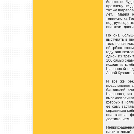
больше не буде
прежнему не д
тот же шарапов
лет. «Мария 
теннисистка
Тр
под руководств
она хочет дости
Но она больше
выступать в пр
тело появлялись
её трёхэтажном
году она возгл
одной из трех 
100 самых знам
исходя из комб
Шараповой подк
Анной Курников
И все же рек
представляют с
банковский сч
Шарапова, как
высокооплачив
которых в Голли
ее саму застав
спрашиваю себя:
она вышла, фи
достижением.
Неприкрашенна
грязи в князи"