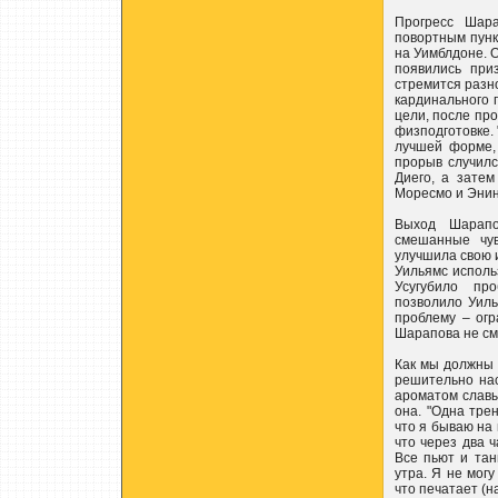
Прогресс Шар
повортным пунк
на Уимблдоне. 
появились приз
стремится разно
кардинального 
цели, после пр
физподготовке. 
лучшей форме,
прорыв случилс
Диего, а зате
Моресмо и Энин
Выход Шарапо
смешанные чув
улучшила свою и
Уильямс исполь
Усугубило пр
позволило Уил
проблему – огр
Шарапова не см
Как мы должны
решительно нас
ароматом славы
она. "Одна трен
что я бываю на 
что через два ч
Все пьют и тан
утра. Я не могу
что печатает (н