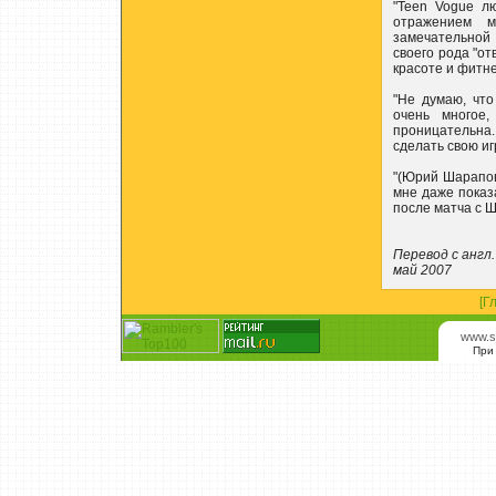
"Teen Vogue л
отражением м
замечательной
своего рода "от
красоте и фитне
"Не думаю, чт
очень многое
проницательна
сделать свою иг
"(Юрий Шарапов)
мне даже показа
после матча с 
Перевод с англ. 
май 2007
[Г
www.s
При