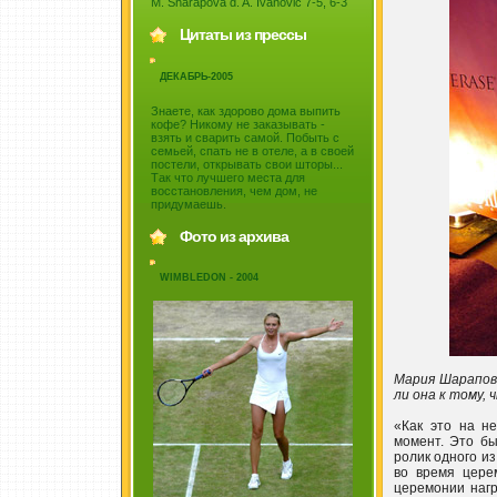
M. Sharapova d. A. Ivanovic 7-5, 6-3
Цитаты из прессы
ДЕКАБРЬ-2005
Знаете, как здорово дома выпить
кофе? Никому не заказывать -
взять и сварить самой. Побыть с
семьей, спать не в отеле, а в своей
постели, открывать свои шторы...
Так что лучшего места для
восстановления, чем дом, не
придумаешь.
Фото из архива
WIMBLEDON - 2004
Мария Шарапова
ли она к тому,
«Как это на н
момент. Это б
ролик одного и
во время цере
церемонии нагр