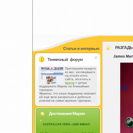
РАЗГАДЫ
Статьи и интервью
James Mart
Теннисный форум
Приглашаем каждого
из вас, заглянувшего
на огонёк этого
сайта, посетить и
форум
с целью
поддержать Марию на ближайших
турнирах.
Уверены, что наша поддержка поможет
ей ещё ярче раскрыться и добиться
успехов на самых крупных турнирах.
Достижения Марии
AUSTRALIAN OPEN—2008 ФИНАЛ