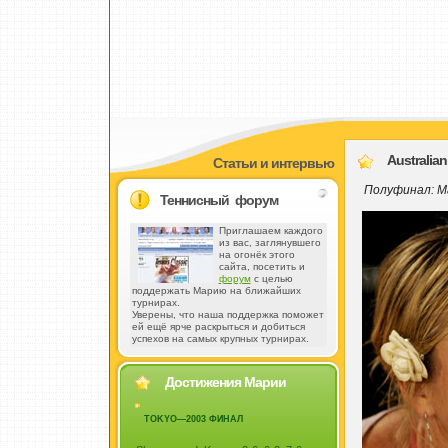
Australian
Статьи и интервью
Полуфинал: Ма
Теннисный форум
Приглашаем каждого
из вас, заглянувшего
на огонёк этого
сайта, посетить и
форум
с целью
поддержать Марию на ближайших
турнирах.
Уверены, что наша поддержка поможет
ей ещё ярче раскрыться и добиться
успехов на самых крупных турнирах.
Достижения Марии
TOKYO—2003 ФИНАЛ