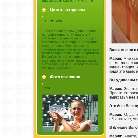
Sharapova d. Kapros 2-6, 6-2, 7-6
Цитаты из прессы
АВГУСТ-2005
– Как прошел первый день в ранге
лучшей теннисистки планеты?
– У меня в жизни не было столько
сообщений на телефоне! Получила,
кажется, семь букетов цветов.
Телефон звонил не переставая, все
Ваши мысли о 
меня поздравляли. Ужасно приятно!
В какой-то мере это помогает
Мария:
Мне каже
ощутить, чего я все-таки достигла.
не могла налад
Потрясающий день! А вечером был
концентрация. 
праздничный ужин.
когда это было 
Фото из архива
Вы удивлены те
Мария:
Знаете,
2002
Просто стараеш
выиграть у нее в
Это был Ваш л
Мария:
О, да, 
обыграть ее, мн
В финале Вы с
Мария:
Знаете, 