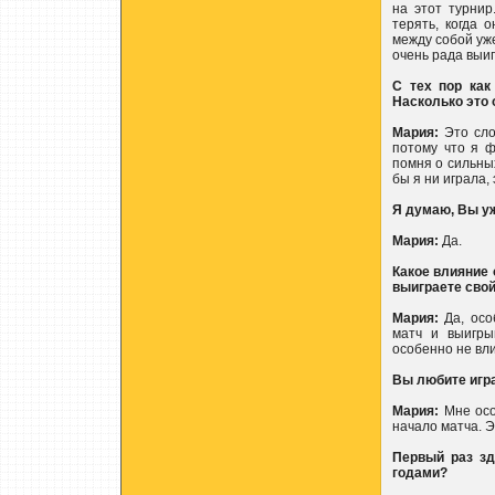
на этот турнир
терять, когда 
между собой уж
очень рада выиг
С тех пор как
Насколько это
Мария:
Это сло
потому что я ф
помня о сильных
бы я ни играла,
Я думаю, Вы у
Мария:
Да.
Какое влияние 
выиграете сво
Мария:
Да, особ
матч и выигры
особенно не вли
Вы любите игра
Мария:
Мне осо
начало матча. 
Первый раз зд
годами?