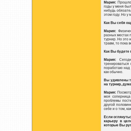
Мария:
Прошло 
годы у меня был
нибудь обязател
этом году. Но у
Как Вы себя о
Мария:
Физичес
разных местах п
турнир. Но это 
травм, то пока в
Как Вы будете 
Мария:
Сегодн
тренироваться 
поработаю над т
как обычно.
Вы удивлены т
на турнир, дум
Мария:
Посмотри
моя соперница
проблемы посте
другой половине
себе и о том, к
Если оглянутьс
карьеру в цел
которые Вы руг