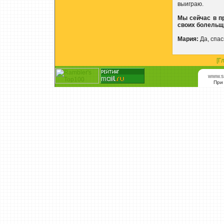
выиграю.
Мы сейчас в п
своих болельщи
Мария:
Да, спас
[Г
www.s
При