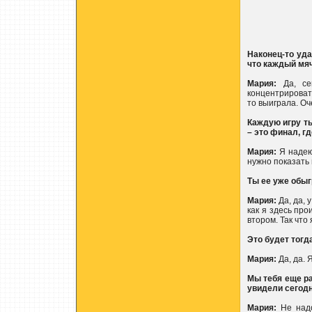
Наконец-то уда
что каждый мяч
Мария:
Да, се
концентрировать
то выиграла. Оч
Каждую игру т
– это финал, г
Мария:
Я надеюс
нужно показать
Ты ее уже обы
Мария:
Да, да, 
как я здесь про
втором. Так что 
Это будет тогд
Мария:
Да, да. 
Мы тебя еще ра
увидели сегод
Мария:
Не надо