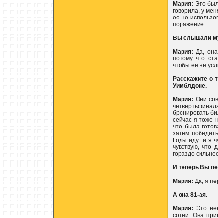
Мария:
Это было
говорила, у ме
ее не использо
поражение.
Вы слышали му
Мария:
Да, она 
потому что ста
чтобы ее не ус
Расскажите о т
Уимблдоне.
Мария:
Они сов
четвертьфинал
бронировать бил
сейчас я тоже 
что была готов
затем победить
Годы идут и я 
чувствую, что 
гораздо сильнее
И теперь Вы пе
Мария:
Да, я пе
А она 81-ая.
Мария:
Это нев
сотни. Она при