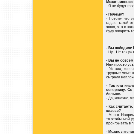
Может, меньше 
- Я не будут гов
- Почему?
- Потому, что 
гадаю, какой о
знаю, что в ка
буду говорить то
- Вы победили 
- Ну... Не так у
- Вы не совсем
Или просто уст
- Устала, коне
трудные моменты
сыграла неплох
- Так или ина
соперницу. Со
больше.
- Да, конечно, 
- Как считаете
классе?
- Много. Наприм
то чтобы мой у
проигрывать в 
- Можно ли счи