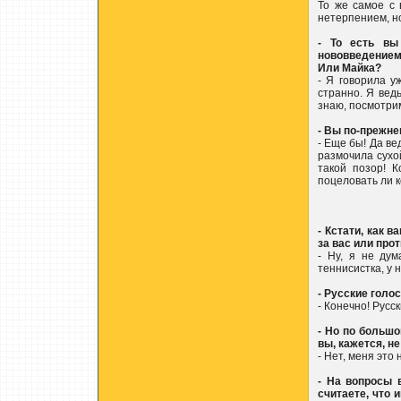
То же самое с
нетерпением, но
- То есть вы
нововведением
Или Майка?
- Я говорила у
странно. Я ведь
знаю, посмотри
- Вы по-прежне
- Еще бы! Да ве
размочила сухой
такой позор! 
поцеловать ли к
- Кстати, как 
за вас или про
- Ну, я не ду
теннисистка, у 
- Русские гол
- Конечно! Русск
- Но по больш
вы, кажется, н
- Нет, меня это
- На вопросы 
считаете, что 