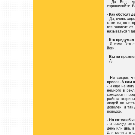
- Да. Ведь др
спрашивайте. Вс
- Как обстоят 
- Да, очень хо
кажется, на вт
все зависит от
называться "На
- Кто придумал
- Я сама. Это 
йоги.
- Вы по-прежн
- Да.
- Не секрет, 
прессе. А вам 
- Я еще не могу 
немного в рекл
семьдесят проц
работа актрисы
людей по мест
доволен, и так 
поводке.
- Но хотели бы
- Я никогда не
день или два, 
Для меня это с