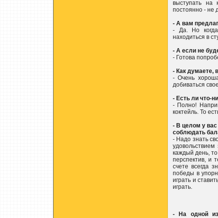
выступать на 
постоянно - не 
- А вам предла
- Да. Но когд
находиться в ст
- А если не бу
- Готова попроб
- Как думаете,
- Очень хороша
добиваться свое
- Есть ли что-н
- Полно! Напри
коктейль. То ес
- В целом у ва
соблюдать бал
- Надо знать св
удовольствием 
каждый день, то
перспектив, и 
счете всегда з
победы в упорн
играть и ставит
играть.
- На одной из