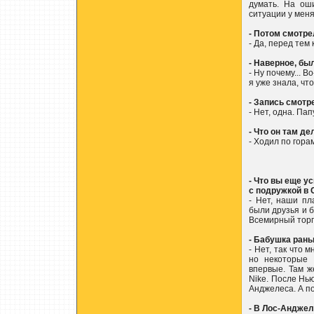
думать. На ош
ситуации у меня
- Потом смотре
- Да, перед тем
- Наверное, бы
- Ну почему... 
я уже знала, что
- Запись смотр
- Нет, одна. Па
- Что он там д
- Ходил по гора
- Что вы еще у
с подружкой в 
- Нет, наши пл
были друзья и б
Всемирный торг
- Бабушка ран
- Нет, так что 
но некоторые 
впервые. Там ж
Nike. После Нью
Анджелеса. А п
- В Лос-Анджел