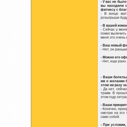
- У вас не был
вы находили с
фитнесу с бла
- В конце мат
розыгрыши буду
- В вашей кома
- Сейчас у мен
помог вылечить 
меня это очень 
- Ваш новый фи
- Нет, он раньш
- Можно его о
- Нет, еще рано
- Ваши болель
им о желании б
этом ни разу з
- Да нет, сейча
травм. В прошл
этом году ситуа
- Ваши приорит
- Конечно, прио
смотрю на это 
само собой.
- При условии,