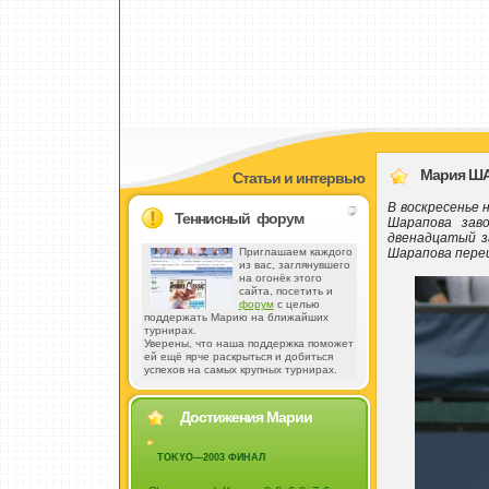
Мария ША
Статьи и интервью
В воскресенье 
Теннисный форум
Шарапова зав
двенадцатый з
Шарапова переи
Приглашаем каждого
из вас, заглянувшего
на огонёк этого
сайта, посетить и
форум
с целью
поддержать Марию на ближайших
турнирах.
Уверены, что наша поддержка поможет
ей ещё ярче раскрыться и добиться
успехов на самых крупных турнирах.
Достижения Марии
TOKYO—2003 ФИНАЛ