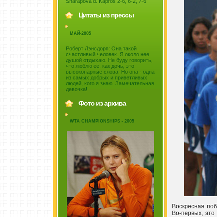
Sharapova d. Kapros 2-6, 6-2, 7-6
Цитаты из прессы
МАЙ-2005
Роберт Лэнсдорп: Она такой
счастливый человек. Я около нее
душой отдыхаю. Не буду говорить,
что люблю ее, как дочь, это
высокопарные слова. Но она - одна
из самых добрых и приветливых
людей, кого я знаю. Замечательная
девочка!
Фото из архива
WTA CHAMPIONSHIPS - 2005
Воскресная поб
Во-первых, это