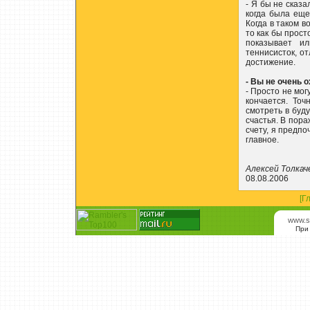
- Я бы не сказа
когда была еще
Когда в таком в
то как бы прост
показывает ил
теннисисток, от
достижение.
- Вы не очень 
- Просто не мог
кончается. Точ
смотреть в буд
счастья. В пора
счету, я предп
главное.
Алексей Толкач
08.08.2006
[Г
www.s
При