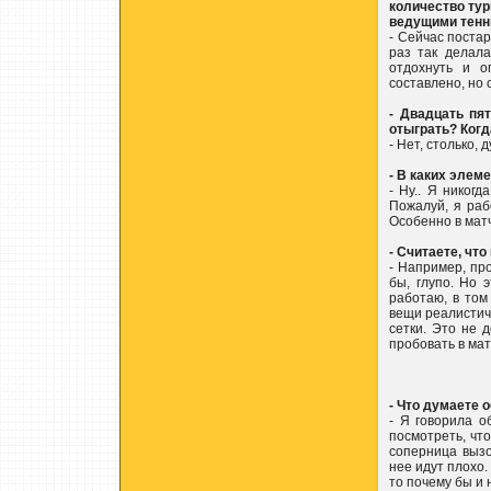
количество ту
ведущими тенн
- Сейчас постар
раз так делал
отдохнуть и о
составлено, но 
- Двадцать пя
отыграть? Когд
- Нет, столько, 
- В каких элем
- Ну.. Я никогд
Пожалуй, я раб
Особенно в мат
- Считаете, чт
- Например, пр
бы, глупо. Но 
работаю, в том
вещи реалистичн
сетки. Это не 
пробовать в мат
- Что думаете 
- Я говорила о
посмотреть, что
соперница вызов
нее идут плохо.
то почему бы и 