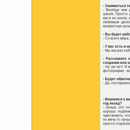
- Заниматься т
- Вообще чем у
школе. Просто д
как я не знала,
любимым делом
конкретная цель
- Вы будет раб
- Со всего мира,
- У вас есть в
- Мы как раз се
- Расскажите 
создании или з
- Ну уж нет! Я 
фотографии - вс
- Будет обратн
- Да, постараюс
- Вернемся к ва
год назад?
- Лучше, это то
хорошо подбеж
чувствовать, ч
по мячу то лучш
просто старалас