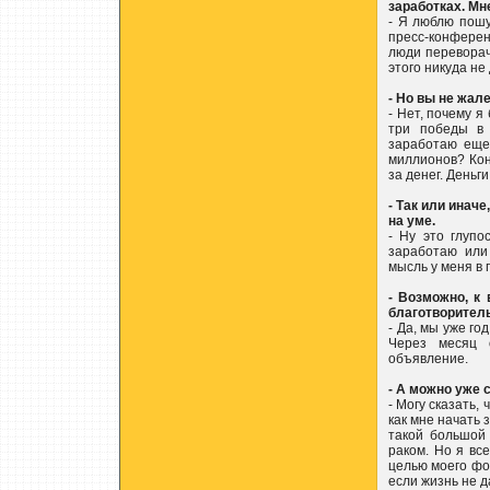
заработках. Мн
- Я люблю пошу
пресс-конферен
люди переворач
этого никуда не
- Но вы не жал
- Нет, почему 
три победы в 
заработаю еще 
миллионов? Кон
за денег. Деньг
- Так или иначе
на уме.
- Ну это глупо
заработаю или
мысль у меня в 
- Возможно, к
благотворител
- Да, мы уже го
Через месяц о
объявление.
- А можно уже
- Могу сказать,
как мне начать 
такой большой 
раком. Но я все
целью моего фо
если жизнь не д