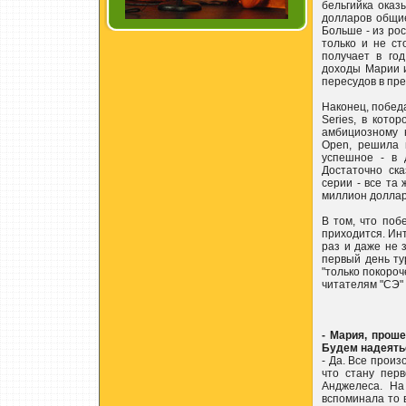
бельгийка оказ
долларов общие
Больше - из ро
только и не ст
получает в год
доходы Марии 
пересудов в пре
Наконец, побед
Series, в кото
амбициозному 
Open, решила 
успешное - в 
Достаточно ск
серии - все та
миллион долларо
В том, что поб
приходится. Ин
раз и даже не 
первый день т
"только покороч
читателям "СЭ" 
- Мария, проше
Будем надеятьс
- Да. Все произ
что стану пер
Анджелеса. На
вспоминала то 