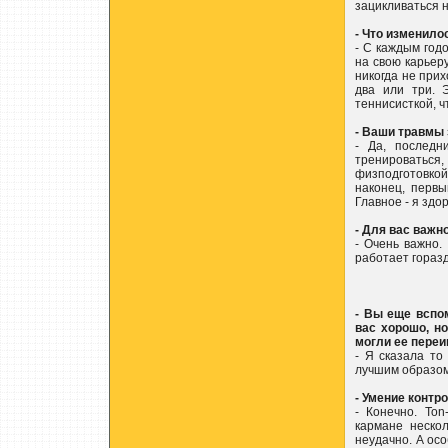
зацикливаться 
- Что изменилос
- С каждым годо
на свою карьер
никогда не прих
два или три. 
теннисисткой, ч
- Ваши травмы
- Да, последн
тренироваться
физподготовкой.
наконец, первы
Главное - я здо
- Для вас важн
- Очень важно.
работает горазд
- Вы еще вспо
вас хорошо, н
могли ее переиг
- Я сказала то
лучшим образом,
- Умение контр
- Конечно. Ton
кармане нескол
неудачно. А осо