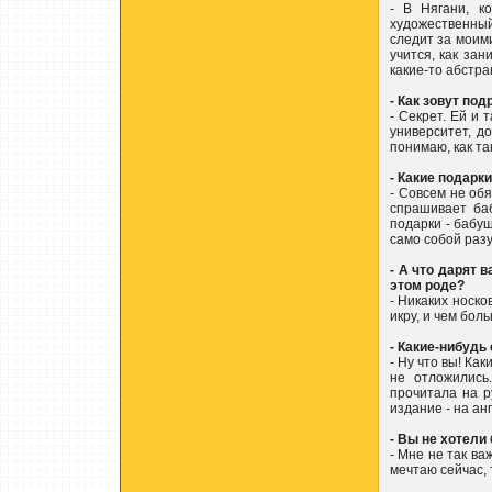
- В Нягани, к
художественный 
следит за моими
учится, как за
какие-то абстра
- Как зовут под
- Секрет. Ей и 
университет, д
понимаю, как т
- Какие подарк
- Совсем не обя
спрашивает ба
подарки - бабуш
само собой раз
- А что дарят 
этом роде?
- Никаких носко
икру, и чем бол
- Какие-нибуд
- Ну что вы! Ка
не отложились
прочитала на р
издание - на ан
- Вы не хотели
- Мне не так ва
мечтаю сейчас, 