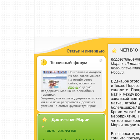
ЧЁРНУЮ И
Статьи и интервью
Корреспондент
Теннисный форум
Марии Шарапов
новоиспеченна
России.
Приглашаем каждого
из вас, заглянувшего
на огонёк этого
В декабре этого
сайта, посетить и
и Токио. Перее
форум
с целью
самолете. Про
поддержать Марию на ближайших
матчи между ро
турнирах.
азиатский кон
Уверены, что наша поддержка поможет
ей ещё ярче раскрыться и добиться
матча, чтобы 
успехов на самых крупных турнирах.
болельщиков? Ве
Кроме матчей в
мероприятия. 
Достижения Марии
четкое планиро
Марии получить
TOKYO—2003 ФИНАЛ
Вы спросите, п
том, что поездк