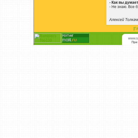
- Как вы думае
- Не знаю. Все 
Алексей Толкач
[Г
www.s
При