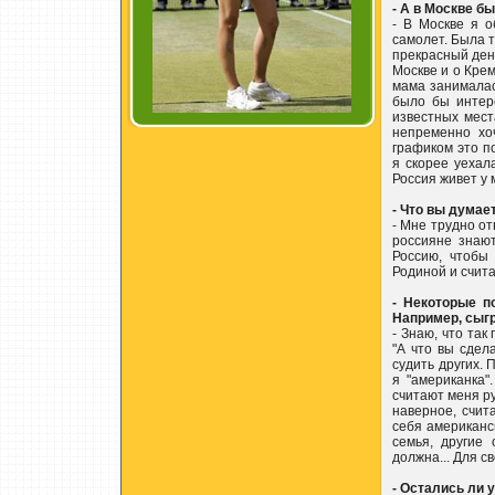
- А в Москве б
- В Москве я 
самолет. Была 
прекрасный ден
Москве и о Крем
мама занималас
было бы интере
известных мест
непременно хо
графиком это по
я скорее уехал
Россия живет у 
- Что вы думае
- Мне трудно от
россияне знают
Россию, чтобы
Родиной и счита
- Некоторые п
Например, сыгр
- Знаю, что так
"А что вы сдел
судить других. 
я "американка"
считают меня ру
наверное, счита
себя американск
семья, другие
должна... Для с
- Остались ли 