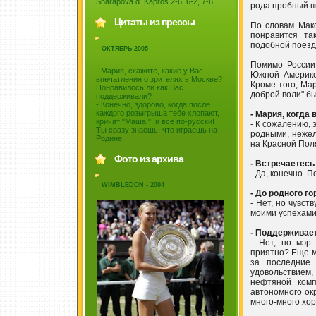
Sharapova d. Kapros 2-6, 6-2, 7-6
рода пробный ш
Цитаты из прессы
По словам Макс
понравится та
подобной поезд
ОКТЯБРЬ-2005
Помимо России
- Мария, скажите, какие у Вас
Южной Америке,
впечатления о зрителях в Москве?
Кроме того, Ма
Понравилось ли как Вас
доброй воли" бы
поддерживали?
- Конечно, здорово, когда после
каждого розыгрыша тебе хлопают,
- Мария, когда
кричат "Маша!", и все по-русски!
- К сожалению, 
Ты сразу знаешь, что играешь на
родными, нежел
Родине.
на Красной Поля
Фото из архива
- Встречаетес
- Да, конечно. 
WIMBLEDON - 2004
- До родного г
- Нет, но чувст
моими успехами
- Поддерживает
- Нет, но мэр
приятно? Еще мн
за последние
удовольствием,
нефтяной комп
автономного окр
много-много хо