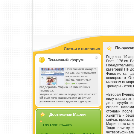
По-русски 
Статьи и интервью
Родилась 19 апр
Теннисный форум
Рост - 176 см. Ве
Победительниц
категорий ITF до
Приглашаем каждого
из вас, заглянувшего
Финалистка д
на огонёк этого
юниорского От
сайта, посетить и
мировом юниорс
форум
с целью
Тренеры - отец
поддержать Марию на ближайших
турнирах.
«Вторая Курнико
Уверены, что наша поддержка поможет
ей ещё ярче раскрыться и добиться
виду весьма от
успехов на самых крупных турнирах.
дело сугубо и
скорее напом
стонами после
Достижения Марии
Хьюитта - беш
сейчас просмат
Мария пока мало
LOS ANGELES—2005
Тогда почему 
четвертьфина