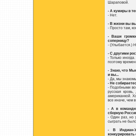
Шараповой.
- А кумиры в те
- Нет.
- В жизни вы вы
- Просто там, к
- Ваши громки
соперницу?
- (Улыбается.) 
- С другими ро
- Только иногда
поэтому времен
- Знаю, что Мы
и вы...
- Да, мы знаком
- Не собираете
- Подобными во
русская кровь,
американкой. Х
все иначе, чем 
- А в командн
сборную Росси
- Один раз, но
сыграть не было
- В Индиан-
конкурировать 