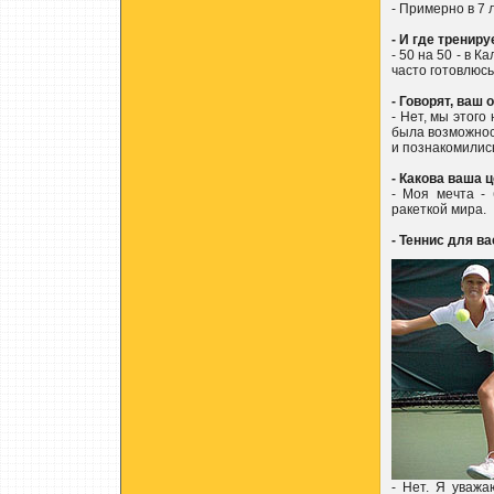
- Примерно в 7 л
- И где тренир
- 50 на 50 - в 
часто готовлюс
- Говорят, ваш
- Нет, мы этого
была возможност
и познакомилис
- Какова ваша 
- Моя мечта - 
ракеткой мира.
- Теннис для в
- Нет. Я уважа