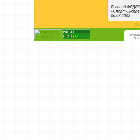
Евгений ФЕДЯ
«Спорт-Экспре
06.07.2002
[Г
www.s
При