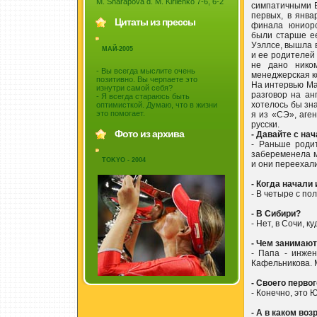
M. Sharapova d. M. Kirilenko 7-6, 6-2
симпатичными Б
первых, в янва
Цитаты из прессы
финала юниорс
были старше ее
Уэллсе, вышла в
МАЙ-2005
и ее родителей 
не дано ником
- Вы всегда мыслите очень
менеджерская к
позитивно. Вы черпаете это
На интервью Ма
изнутри самой себя?
разговор на ан
- Я всегда стараюсь быть
хотелось бы зна
оптимисткой. Думаю, что в жизни
это помогает.
я из «СЭ», аге
русски.
Фото из архива
- Давайте с на
- Раньше роди
забеременела м
TOKYO - 2004
и они переехали
- Когда начали 
- В четыре с по
- В Сибири?
- Нет, в Сочи, 
- Чем занимаю
- Папа - инже
Кафельникова. М
- Своего перво
- Конечно, это 
- А в каком во