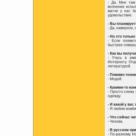
- Да. Мне там
волнение испыт
матче у нас б
удовольствие.
- Вы планирует
- Да, наверное,
- Но это только
- Если появит
быстрее соверш
- Как вы получ
- Учусь в ам
Интернету. Отд
литературой.
- Помимо тенни
- Модой.
- Какими-то к
- Просто слежу
одежду.
- И какой у ва
- Я люблю комби
- Что сейчас чи
- Чехова.
- В русском ор
- По-разному. Н